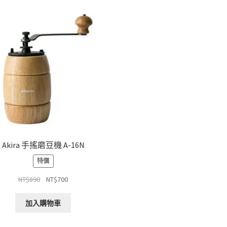
Akira 手搖磨豆機 A-16N
特價
原
目
NT$
890
NT$
700
始
前
價
價
加入購物車
格：
格：
NT$890。
NT$700。