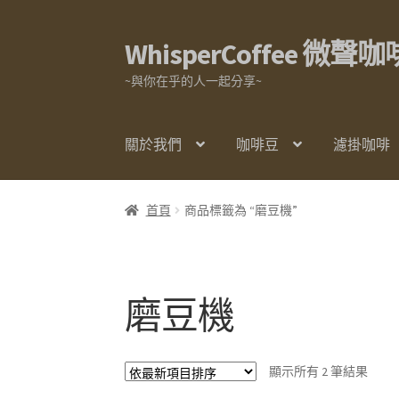
WhisperCoffee 微聲咖
跳
跳
至
至
~與你在乎的人一起分享~
導
主
覽
要
列
內
關於我們
咖啡豆
濾掛咖啡
容
首頁
商品標籤為 “磨豆機”
磨豆機
依
顯示所有 2 筆結果
最