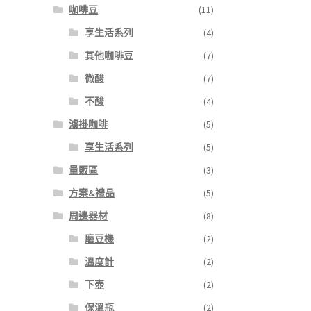
咖啡豆
(11)
享生活系列
(4)
其他咖啡豆
(7)
微酸
(7)
不酸
(4)
濾掛咖啡
(5)
享生活系列
(5)
量販區
(3)
方案&禮品
(5)
周邊器材
(8)
磨豆機
(2)
溫度計
(2)
下壺
(2)
保溫瓶
(2)