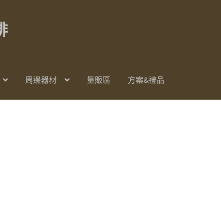
啡
周邊器材
量販區
方案&禮品