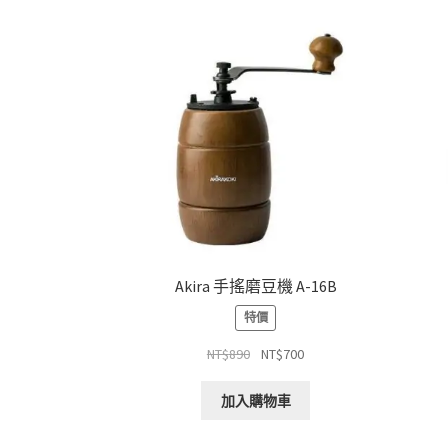
新
項
目
排
序
Akira 手搖磨豆機 A-16B
特價
原
目
NT$
890
NT$
700
始
前
價
價
加入購物車
格：
格：
NT$890。
NT$700。