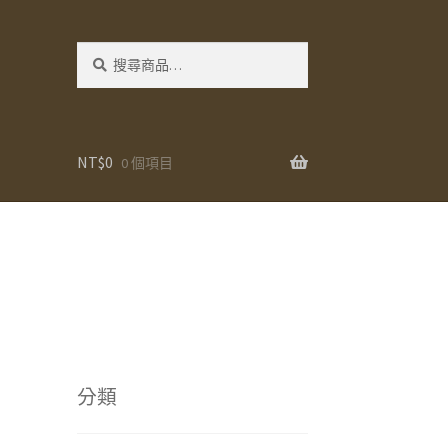
搜
搜
尋：
尋
NT$
0
0 個項目
分類