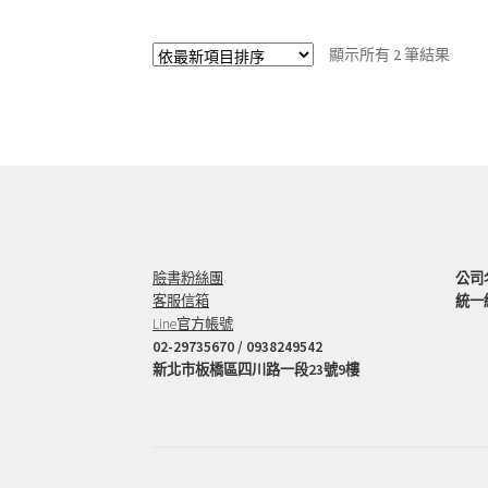
依
顯示所有 2 筆結果
最
新
項
目
排
序
臉書粉絲團
公司
客服信箱
統一編
Line官方帳號
02-29735670 / 0938249542
新北市板橋區四川路一段23號9樓