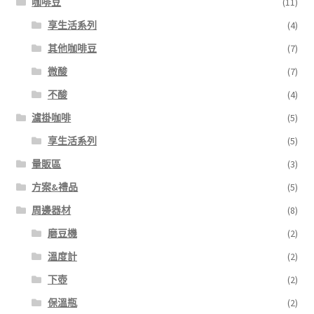
咖啡豆
(11)
享生活系列
(4)
其他咖啡豆
(7)
微酸
(7)
不酸
(4)
濾掛咖啡
(5)
享生活系列
(5)
量販區
(3)
方案&禮品
(5)
周邊器材
(8)
磨豆機
(2)
溫度計
(2)
下壺
(2)
保溫瓶
(2)