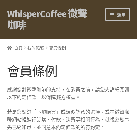
WhisperCoffee 微聲
跳
跳
選單
至
至
咖啡
導
主
覽
要
展
關於我們
列
內
開
首頁
我的帳號
會員條例
容
子
展
咖啡豆
選
開
會員條例
單
子
展
濾掛咖啡
選
開
單
子
展
周邊器材
感謝您對微聲咖啡的支持，在消費之前，請您先詳細閱讀
選
開
以下約定條款，以保障雙方權益。
單
子
量販區
選
若是您點選「下單購買」或類似語意的選項、或在微聲咖
單
啡網站裡進行訂購、付款、消費等相關行為，就視為您事
方案&禮品
先已經知悉、並同意本約定條款的所有約定。