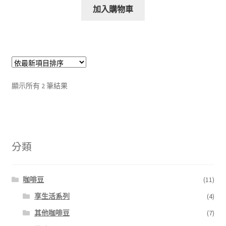
加入購物車
依
顯示所有 2 筆結果
最
新
項
目
排
分類
序
咖啡豆
(11)
享生活系列
(4)
其他咖啡豆
(7)