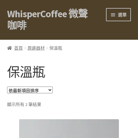
WhisperCoffee 微聲
跳
跳
選單
至
至
咖啡
導
主
覽
要
展
關於我們
列
內
開
首頁
周邊器材
保溫瓶
容
子
展
咖啡豆
選
開
保溫瓶
單
子
展
濾掛咖啡
選
開
單
子
展
周邊器材
選
開
單
子
依
磨豆機
顯示所有 2 筆結果
選
最
單
新
溫度計
項
目
下壺
排