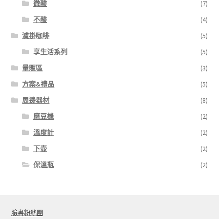
微酸
(7)
不酸
(4)
濾掛咖啡
(5)
享生活系列
(5)
量販區
(3)
方案&禮品
(5)
周邊器材
(8)
磨豆機
(2)
溫度計
(2)
下壺
(2)
保溫瓶
(2)
臉書粉絲團