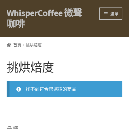
WhisperCoffee 微聲
跳
跳
選單
至
至
咖啡
導
主
覽
要
展
關於我們
列
內
開
首頁
挑烘焙度
容
子
展
咖啡豆
選
開
挑烘焙度
單
子
展
濾掛咖啡
選
開
單
子
展
周邊器材
選
開
找不到符合您選擇的商品
單
子
量販區
選
單
方案&禮品
分類