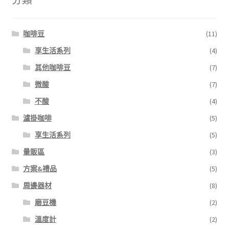
咖啡豆
(11)
享生活系列
(4)
其他咖啡豆
(7)
微酸
(7)
不酸
(4)
濾掛咖啡
(5)
享生活系列
(5)
量販區
(3)
方案&禮品
(5)
周邊器材
(8)
磨豆機
(2)
溫度計
(2)