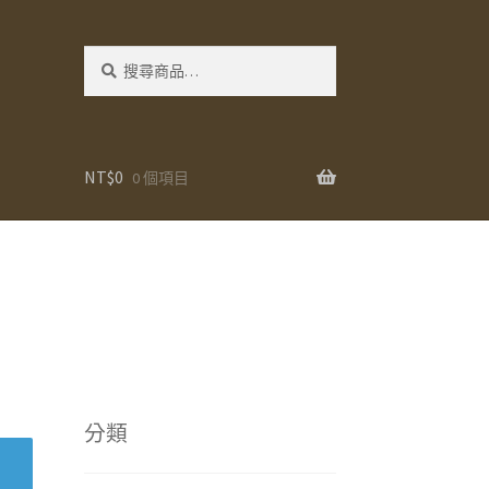
搜
搜
尋：
尋
NT$
0
0 個項目
分類