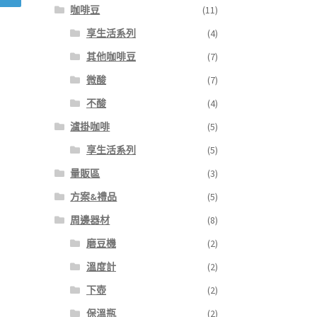
咖啡豆
(11)
享生活系列
(4)
其他咖啡豆
(7)
微酸
(7)
不酸
(4)
濾掛咖啡
(5)
享生活系列
(5)
量販區
(3)
方案&禮品
(5)
周邊器材
(8)
磨豆機
(2)
溫度計
(2)
下壺
(2)
保溫瓶
(2)