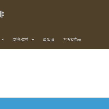
啡
周邊器材
量販區
方案&禮品