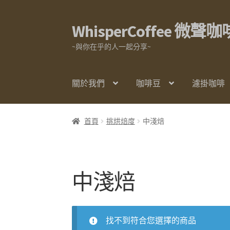
WhisperCoffee 微聲咖
跳
跳
至
至
~與你在乎的人一起分享~
導
主
覽
要
列
內
關於我們
咖啡豆
濾掛咖啡
容
首頁
挑烘焙度
中淺焙
中淺焙
找不到符合您選擇的商品